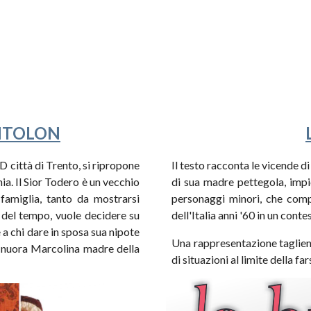
NTOLON
 città di Trento
, si ripropone
Il testo racconta le vicende d
nia.
Il Sior Todero è un vecchio
di sua madre pettegola, impic
famiglia, tanto da mostrarsi
personaggi minori, che com
e del tempo, vuole decidere su
dell'Italia anni '60 in un cont
e a chi dare in sposa sua nipote
Una rappresentazione tagliente
la nuora Marcolina madre della
di situazioni al limite della far