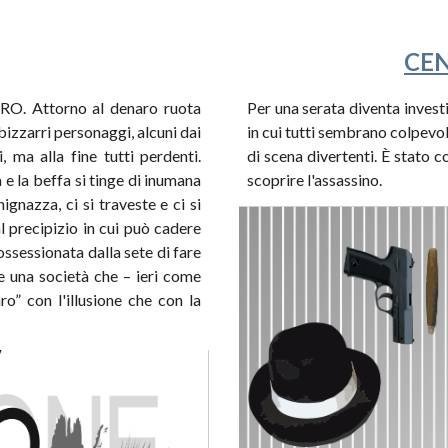
CEN
'ORO. Attorno al denaro ruota
Per una serata diventa invest
 bizzarri personaggi, alcuni dai
in cui tutti sembrano colpevol
 ma alla fine tutti perdenti.
di scena divertenti. È stato 
 e la beffa si tinge di inumana
scoprire l'assassino.
hignazza, ci si traveste e ci si
al precipizio in cui può cadere
ossessionata dalla sete di fare
ve una società che – ieri come
ro” con l'illusione che con la