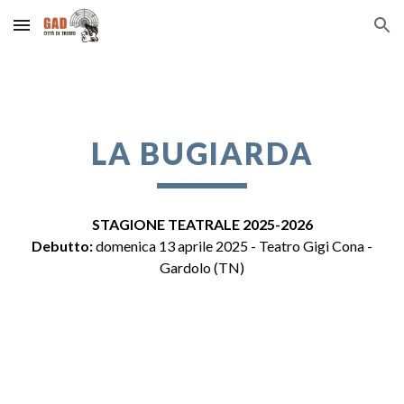
Skip to main content
Skip to navigation
LA BUGIARDA
STAGIONE TEATRALE 202
5
-202
6
Debutto:
d
omenica
1
3 aprile 202
5
- Teatro Gigi Cona -
Gardolo (TN)