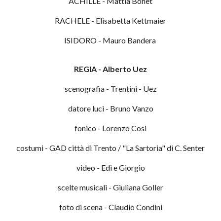
ACHILLE
-
Mattia Bonet
RACHELE
-
Elisabetta Kettmaier
ISIDORO
-
Mauro Bandera
REGIA
- Alberto Uez
scenografia - Trentini - Uez
datore luci -
Bruno Vanzo
fonico -
Lorenzo Cosi
costumi - GAD città di Trento / "La Sartoria" di C. Senter
video - Edi e Giorgio
scelte musicali - Giuliana Goller
foto di scena - Claudio Condini