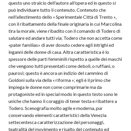
questo uno stralcio dell'autore all'opera ed in questo si
può individuare tutto il contenuto. Contenuto che
nell'allestimento dello « Sperimentale Città di Trento »,
con il ribaltamento della finale originaria in cui Marcolina
tira la morale, viene ribadito con il comando di Todero di
salutare ed andare tutti via; Todero che non accetta come
«pater familias» di aver dovuto cedere agli intrighi ed
inganni delle donne di casa. Altra caratteristica è lo
spessore delle parti femminili rispetto a quelle dei maschi
che vengono tutti presentati come deboli, o ruffiani, o
paurosi; questo è ancora un indizio del cammino di
Goldoni sulla via della « riforma »; egli è il primo che
impiega le donne non come comprimarie ma da
protagoniste ed in special modo in questo testo sono le
uniche che hanno il coraggio di tener testa e ribattere a
Todero. Scenografia molto agile e moderna, pur
conservando elementi caratteristici della Venezia
settecentesca caratterizzazione dei personaggi,
teatralità del movimento e risalto del contenuto ed