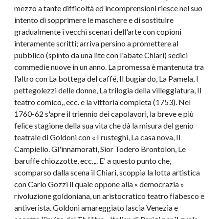
mezzo a tante difficoltà ed incomprensioni riesce nel suo
intento di sopprimere le maschere e di sostituire
gradualmente i vecchi scenari dell'arte con copioni
interamente scritti; arriva persino a promettere al
pubblico (spinto da una lite con l'abate Chiari) sedici
commedie nuove in un anno. La promessa è mantenuta tra
l'altro con La bottega del caffé, Il bugiardo, La Pamela, I
pettegolezzi delle donne, La trilogia della villeggiatura, Il
teatro comico,, ecc. e la vittoria completa (1753). Nel
1760-62 s'apre il triennio dei capolavori, la breve e più
felice stagione della sua vita che dà la misura del genio
teatrale di Goldoni con « I rusteghi, La casa nova, Il
Campiello. Gl'innamorati, Sior Todero Brontolon, Le
baruffe chiozzotte, ecc.,.. E' a questo punto che,
scomparso dalla scena il Chiari, scoppia la lotta artistica
con Carlo Gozzi il quale oppone alla « democrazia »
rivoluzione goldoniana, un aristocratico teatro fiabesco e
antiverista. Goldoni amareggiato lascia Venezia e